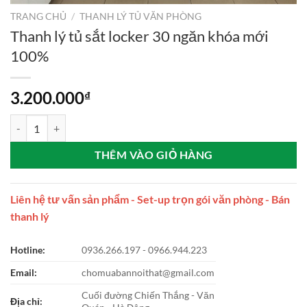
TRANG CHỦ
/
THANH LÝ TỦ VĂN PHÒNG
Thanh lý tủ sắt locker 30 ngăn khóa mới
100%
3.200.000
₫
Thanh lý tủ sắt locker 30 ngăn khóa mới 100% số lượng
THÊM VÀO GIỎ HÀNG
Liên hệ tư vấn sản phẩm - Set-up trọn gói văn phòng - Bán
thanh lý
Hotline:
0936.266.197 - 0966.944.223
Email:
chomuabannoithat@gmail.com
Cuối đường Chiến Thắng - Văn
Địa chỉ: