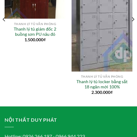
THANH LÝ TỦ VĂN PHÒNG
Thanh lý tủ giám đốc 2
buồng sơn PU nâu đỏ
1.500.000
₫
THANH LÝ TỦ VĂN PHÒNG
Thanh lý tủ locker bằng sắt
18 ngăn mới 100%
2.300.000
₫
NỘI THẤT DUY PHÁT
Hotline: 0936.266.197 - 0966.944.223