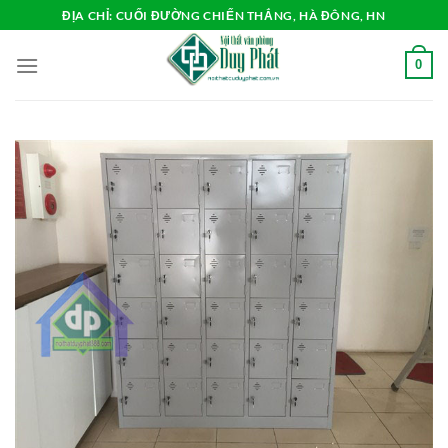
Bỏ
ĐỊA CHỈ: CUỐI ĐƯỜNG CHIẾN THẮNG, HÀ ĐÔNG, HN
qua
nội
0
dung