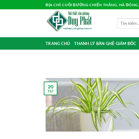
Bỏ
ĐỊA CHỈ: CUỐI ĐƯỜNG CHIẾN THẮNG, HÀ ĐÔNG
qua
nội
Tìm
dung
kiếm:
TRANG CHỦ
THANH LÝ BÀN GHẾ GIÁM ĐỐC
20
Th7