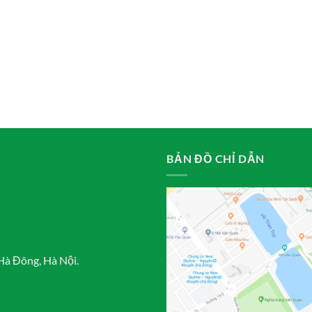
BẢN ĐỒ CHỈ DẪN
Hà Đông, Hà Nội.