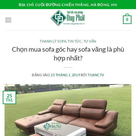
Bỏ
ĐỊA CHỈ: CUỐI ĐƯỜNG CHIẾN THẮNG, HÀ ĐÔNG, HN
qua
nội
0
dung
THANH LÝ SOFA
,
TIN TỨC
,
TƯ VẤN
Chọn mua sofa góc hay sofa văng là phù
hợp nhất?
ĐĂNG VÀO
25 THÁNG 1, 2019
BỞI
TUANCTV
25
Th1