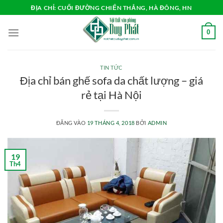
Bỏ
ĐỊA CHỈ: CUỐI ĐƯỜNG CHIẾN THẮNG, HÀ ĐÔNG, HN
qua
nội
0
dung
TIN TỨC
Địa chỉ bán ghế sofa da chất lượng – giá
rẻ tại Hà Nội
ĐĂNG VÀO
19 THÁNG 4, 2018
BỞI
ADMIN
19
Th4