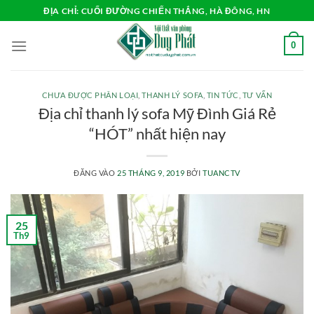
Bỏ
ĐỊA CHỈ: CUỐI ĐƯỜNG CHIẾN THẮNG, HÀ ĐÔNG, HN
qua
nội
0
dung
CHƯA ĐƯỢC PHÂN LOẠI
,
THANH LÝ SOFA
,
TIN TỨC
,
TƯ VẤN
Địa chỉ thanh lý sofa Mỹ Đình Giá Rẻ
“HÓT” nhất hiện nay
ĐĂNG VÀO
25 THÁNG 9, 2019
BỞI
TUANCTV
25
Th9